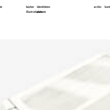
te
bücher
identitäten
archiv
kont
illustrationen
plakate