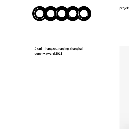
projek
2 rad — hangzou, nanjing, shanghai
dummy award 2011